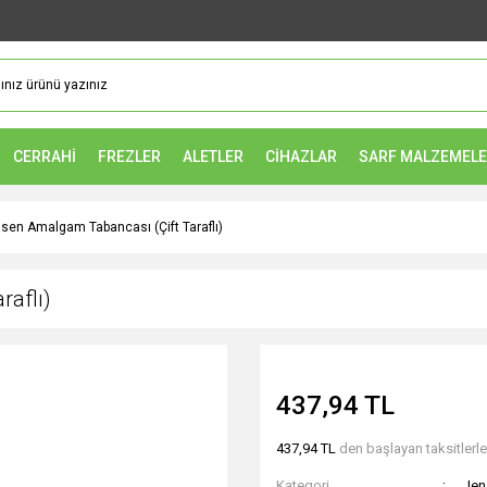
CERRAHİ
FREZLER
ALETLER
CİHAZLAR
SARF MALZEMEL
sen Amalgam Tabancası (Çift Taraflı)
raflı)
437,94 TL
437,94 TL
den başlayan taksitlerle
Kategori
Jen