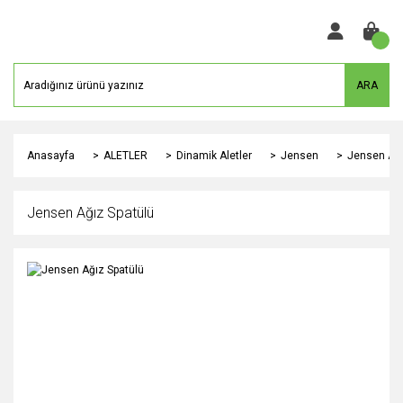
ARA
Anasayfa
ALETLER
Dinamik Aletler
Jensen
Jensen Ağı
Jensen Ağız Spatülü