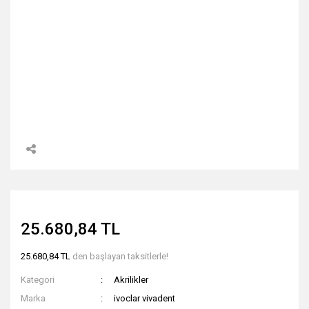
25.680,84 TL
25.680,84 TL
den başlayan taksitlerle!
Kategori
Akrilikler
Marka
ivoclar vivadent