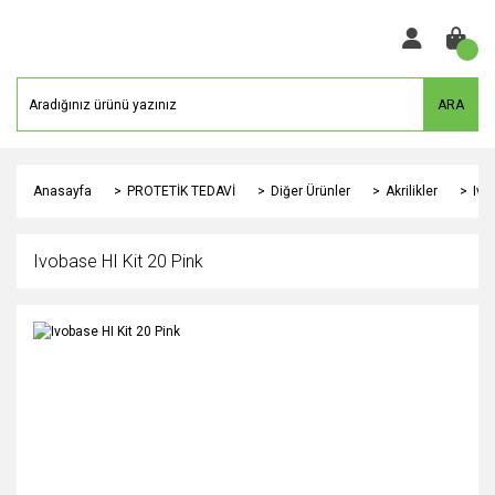
ARA
Anasayfa
PROTETİK TEDAVİ
Diğer Ürünler
Akrilikler
Ivo
Ivobase HI Kit 20 Pink