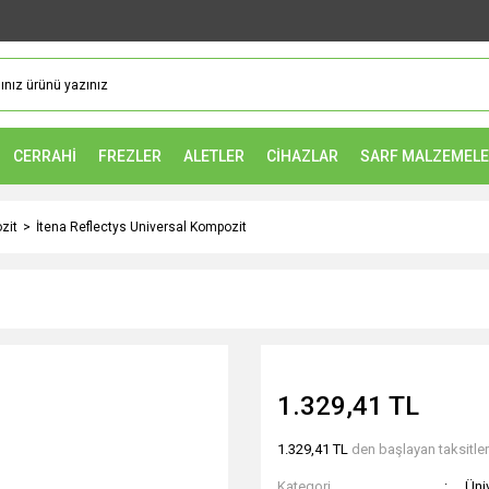
CERRAHİ
FREZLER
ALETLER
CİHAZLAR
SARF MALZEMEL
zit
İtena Reflectys Universal Kompozit
1.329,41 TL
1.329,41 TL
den başlayan taksitler
Kategori
Üni