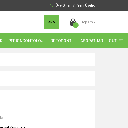
Üye Girişi
/
Yeni Üyelik
ARA
Toplam -
ER
PERİONDONTOLOJİ
ORTODONTİ
LABORATUAR
OUTLET
le!
versal Kompozit