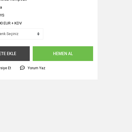
na
TYS
00 EUR + KDV
ETE EKLE
HEMEN AL
siye Et
Yorum Yaz