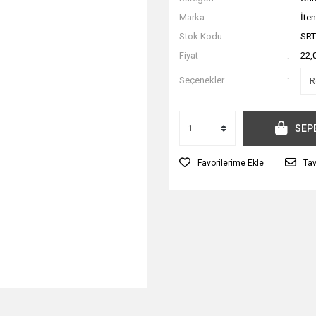
Marka
İte
Stok Kodu
SR
Fiyat
22,
Seçenekler
SEP
Tav