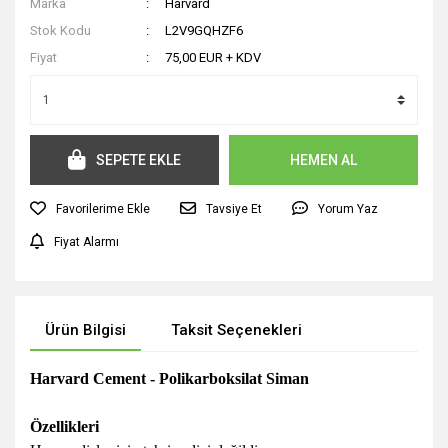
Marka
Harvard
Stok Kodu
L2V9GQHZF6
Fiyat
75,00 EUR + KDV
SEPETE EKLE
HEMEN AL
Tavsiye Et
Yorum Yaz
Fiyat Alarmı
Ürün Bilgisi
Taksit Seçenekleri
Harvard Cement - Polikarboksilat Siman
Özellikleri