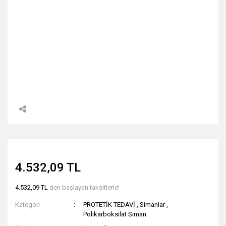
4.532,09 TL
4.532,09 TL
den başlayan taksitlerle!
Kategori
PROTETİK TEDAVİ
,
Simanlar
,
Polikarboksilat Siman