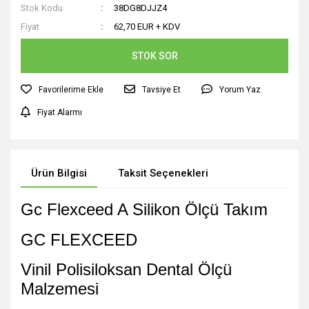
Stok Kodu
38DG8DJJZ4
Fiyat
62,70 EUR + KDV
STOK SOR
Tavsiye Et
Yorum Yaz
Fiyat Alarmı
Ürün Bilgisi
Taksit Seçenekleri
Gc Flexceed A Silikon Ölçü Takım
GC FLEXCEED
Vinil Polisiloksan Dental Ölçü
Malzemesi