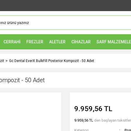
CERRAHİ
FREZLER
ALETLER
CİHAZLAR
SARF MALZEMEL
zit
Gc Dental EverX BulkFill Posterior Kompozit - 50 Adet
Kompozit - 50 Adet
9.959,56 TL
9.959,56 TL
den başlayan taksitler
Kategori
Pos