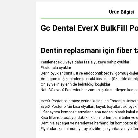
Ürün Bilgisi
Gc Dental EverX BulkFill P
Dentin replasmanı için fiber 
Yenilenecek 3 veya daha fazla yüzeye sahip oyuklar
Eksik uçlu oyuklar
Derin oyuklar (sınıf I, II ve endodontik tedavi görmüş dişler
Amalgam değişiminden sonraki boşluklar (özellikle amalga
Onlay ve inleylerin de belirtildiği boşluklar
Not: GC everX Posterior her zaman ışıkla sertleşen kompozi
everX Posterior, emaye yerine kullanılan Essentia Universal
EverX Posterior'un kısa elyafları, büyük boyutlardaki oyu
Lifler ayrıca kompozit arızaların ana nedeni olarak kabul 
Kısa lifler restorasyondaki kırıkların ilerlemesini önler ve 
Dentin'e eşdeğer ve neredeyse herhangi bir kompozite iki 
Elyaf olarak minimum yatay büzülme, oryantasyon yönün