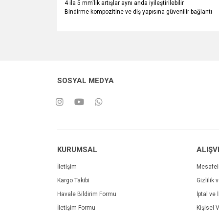
4 ila 5 mm'lik artışlar aynı anda iyileştirilebilir
Bindirme kompozitine ve diş yapısına güvenilir bağlantı
SOSYAL MEDYA
KURUMSAL
ALIŞV
İletişim
Mesafel
Kargo Takibi
Gizlilik 
Havale Bildirim Formu
İptal ve 
İletişim Formu
Kişisel V