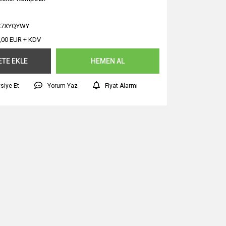
C7XYQYWY
,00 EUR + KDV
ETE EKLE
HEMEN AL
siye Et
Yorum Yaz
Fiyat Alarmı