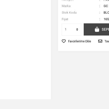
Marka
GC
Stok Kodu
BL
Fiyat
165
SEP
Tav