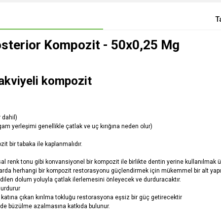
T
osterior Kompozit - 50x0,25 Mg
takviyeli kompozit
 dahil)
m yerleşimi genellikle çatlak ve uç kırığına neden olur)
t bir tabaka ile kaplanmalıdır.
 renk tonu gibi konvansiyonel bir kompozit ile birlikte dentin yerine kullanılmak üz
klarda herhangi bir kompozit restorasyonu güçlendirmek için mükemmel bir alt yapı
edilen dolum yoluyla çatlak ilerlemesini önleyecek ve durduracaktır.
durdurur
katına çıkan kırılma tokluğu restorasyona eşsiz bir güç getirecektir
de büzülme azalmasına katkıda bulunur.