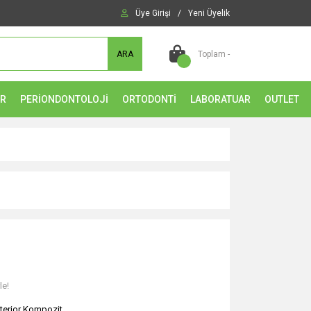
Üye Girişi
/
Yeni Üyelik
ARA
Toplam -
ER
PERİONDONTOLOJİ
ORTODONTİ
LABORATUAR
OUTLET
le!
terior Kompozit