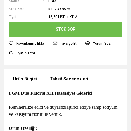
Marka
FGM
Stok Kodu
K13ZXX85P6
Fiyat
16,50 USD + KDV
STOK SOR
Tavsiye Et
Yorum Yaz
Fiyat Alarmı
Ürün Bilgisi
Taksit Seçenekleri
FGM Duo Fluorid XII Hassasiyet Giderici
Remineralize edici ve duyarsızlaştırıcı etkiye sahip sodyum
ve kalsiyum florür ile vernik.
Ürün Özelliği: