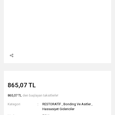
865,07 TL
865,07 TL
den başlayan taksitlerle!
Kategori
RESTORATİF
,
Bonding Ve Asitler
,
Hassasiyet Gidericiler