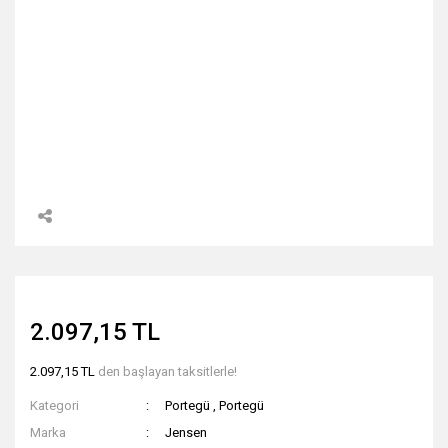
2.097,15 TL
2.097,15 TL
den başlayan taksitlerle!
Kategori
Portegü
,
Portegü
Marka
Jensen