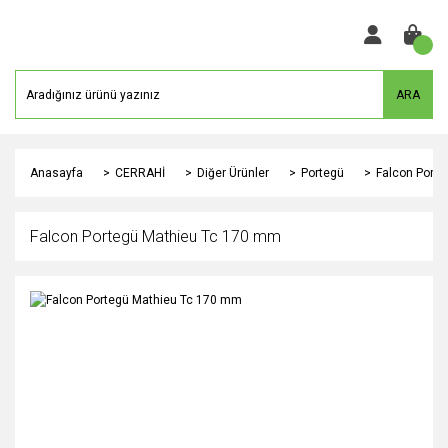
ARA
Anasayfa
CERRAHİ
Diğer Ürünler
Portegü
Falcon Port
Falcon Portegü Mathieu Tc 170 mm