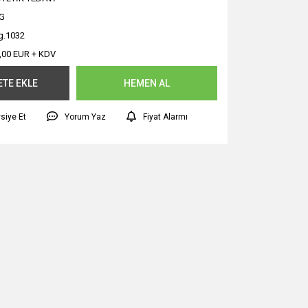
G
.1032
,00 EUR + KDV
ETE EKLE
HEMEN AL
siye Et
Yorum Yaz
Fiyat Alarmı