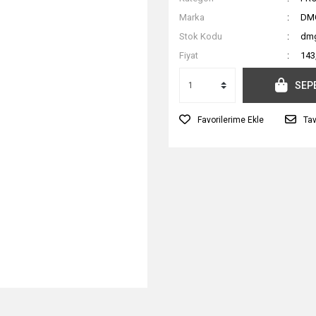
Marka
DM
Stok Kodu
dmg
Fiyat
143
SEP
Tav