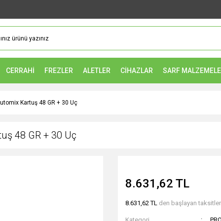
CERRAHİ
FREZLER
ALETLER
CİHAZLAR
SARF MALZEMEL
utomix Kartuş 48 GR + 30 Uç
uş 48 GR + 30 Uç
8.631,62 TL
8.631,62 TL
den başlayan taksitler
Kategori
PRO