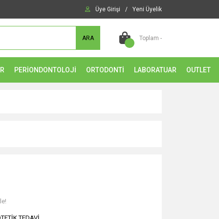
Üye Girişi
/
Yeni Üyelik
ARA
Toplam -
ER
PERİONDONTOLOJİ
ORTODONTİ
LABORATUAR
OUTLET
le!
TETİK TEDAVİ