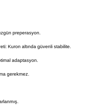
Düzgün preperasyon.
: Kuron altında güvenli stabilite.
ptimal adaptasyon.
lama gerekmez.
sarlanmış.