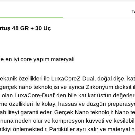
T
tuş 48 GR + 30 Uç
le en iyi core yapım materyali
nik özellikleri ile LuxaCoreZ-Dual, doğal dişe, kat
gerçek nano teknolojisi ve ayrıca Zirkonyum dioksit 
ş olan LuxaCore-Dual’ den bile kat kat üstün değerler
ilme özellikleri ile kolay, hassas ve düzgün preperasy
biliteyi garanti eder. Gerçek Nano teknoloji: Nano tek
onuna neden olur ve kompresyon kuvveti ve kesilebilm
 etkiyi önlemektedir. Partiküller ayrı kalır ve materya