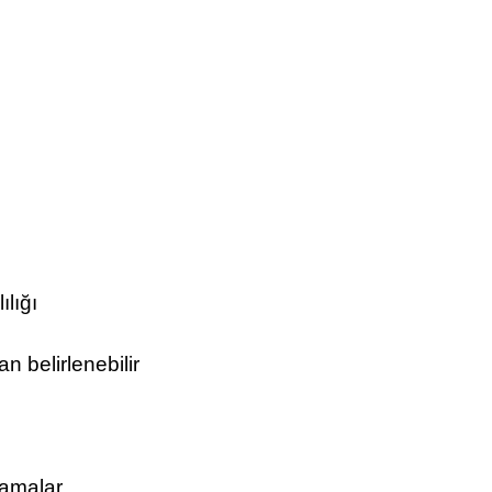
lığı
n belirlenebilir
lamalar