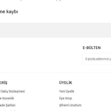
me kaybı
E-BÜLTEN
ERİŞ
ÜYELİK
i Satış Sözleşmesi
Yeni Üyelik
ve Güvenlik
Üye Girişi
İade Şartları
Şifremi Unuttum