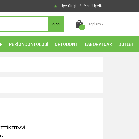
Üye Girişi
/
Yeni Üyelik
ARA
Toplam -
ER
PERİONDONTOLOJİ
ORTODONTİ
LABORATUAR
OUTLET
TETİK TEDAVİ
ax