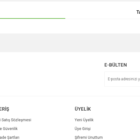
T
E-BÜLTEN
ERİŞ
ÜYELİK
i Satış Sözleşmesi
Yeni Üyelik
ve Güvenlik
Üye Girişi
İade Şartları
Şifremi Unuttum