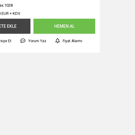
ax.1028
0 EUR + KDV
ETE EKLE
HEMEN AL
siye Et
Yorum Yaz
Fiyat Alarmı