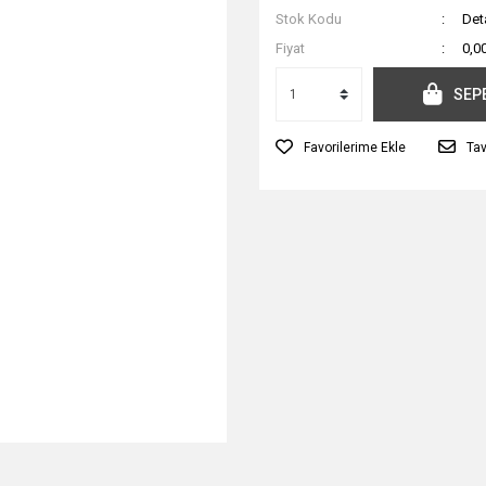
Stok Kodu
Det
Fiyat
0,0
SEP
Tav