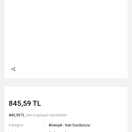
845,59 TL
845,59 TL
den başlayan taksitlerle!
Kategori
Alveojel - Kan Durdurucu