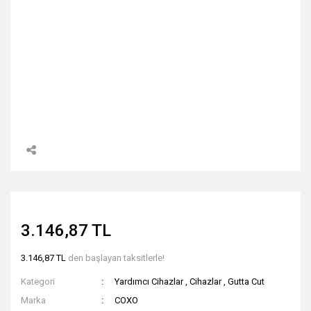
3.146,87 TL
3.146,87 TL
den başlayan taksitlerle!
Kategori
Yardımcı Cihazlar
,
Cihazlar
,
Gutta Cut
Marka
COXO