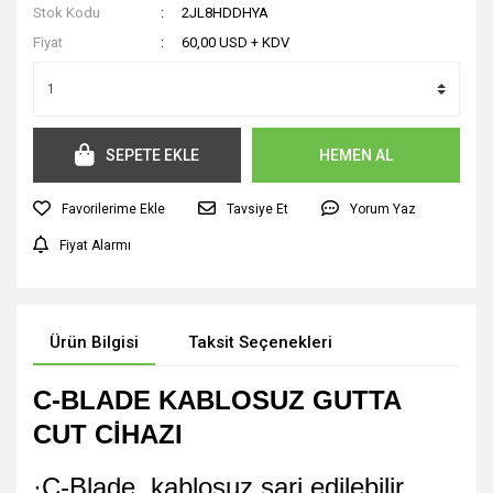
Stok Kodu
2JL8HDDHYA
Fiyat
60,00 USD + KDV
SEPETE EKLE
HEMEN AL
Tavsiye Et
Yorum Yaz
Fiyat Alarmı
Ürün Bilgisi
Taksit Seçenekleri
C-BLADE KABLOSUZ GUTTA
CUT CİHAZI
·C-Blade, kablosuz şarj edilebilir