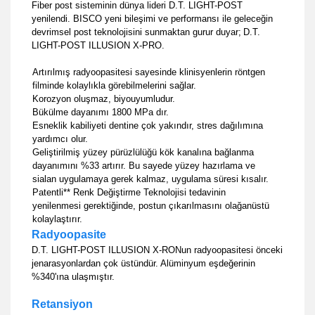
Fiber post sisteminin dünya lideri D.T. LIGHT-POST
yenilendi. BISCO yeni bileşimi ve performansı ile geleceğin
devrimsel post
teknolojisini sunmaktan gurur duyar;
D.T.
LIGHT-POST ILLUSION X-PRO.
Artırılmış radyoopasitesi sayesinde klinisyenlerin röntgen
filminde kolaylıkla görebilmelerini sağlar.
Korozyon oluşmaz, biyouyumludur.
Bükülme dayanımı 1800 MPa dır.
Esneklik kabiliyeti dentine çok yakındır, stres dağılımına
yardımcı olur.
Geliştirilmiş yüzey pürüzlülüğü kök kanalına bağlanma
dayanımını %33 artırır. Bu sayede yüzey hazırlama ve
sialan uygulamaya gerek kalmaz, uygulama süresi kısalır.
Patentli** Renk Değiştirme Teknolojisi tedavinin
yenilenmesi gerektiğinde, postun çıkarılmasını olağanüstü
kolaylaştırır.
Radyoopasite
D.T. LIGHT-POST ILLUSION X-RONun radyoopasitesi önceki
jenarasyonlardan çok üstündür. Alüminyum eşdeğerinin
%340'ına ulaşmıştır.
Retansiyon