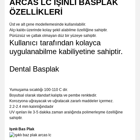
ARCAS LC IŞINLI BASPLAK
ÖZELLİKLERİ
Üst ve alt çene modellemesinde kullanılabilir.
Alçı kalıbı üzerinde kolay şekil alabilme özelliğine sahiptir.
Pürüzsüz ve çatlak olmayan düz bir yüzeye sahiptir.
Kullanıcı tarafından kolayca
uygulanabilme kabiliyetine sahiptir.
Dental Basplak
Yumuşama sıcaklığı 100-110 C dir.
Boyutsal olarak standart kalıpta ve pembe renktedir.
Korozyona uğrayacak ve uğratacak zararlı maddeler içermez.
2.2-2.4 mm kalınlığındadır
UV ışınları ile 3-5 dakika zaman aralığında polimerleşme özelliğine
sahiptir.
Işınlı Bas Plak