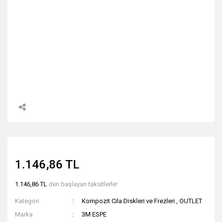
1.146,86 TL
1.146,86 TL
den başlayan taksitlerle!
Kategori
Kompozit Cila Diskleri ve Frezleri
,
OUTLET
Marka
3M ESPE