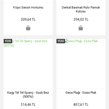
Fizyo Serum Hortumu
Dental Basmalı Rulo Pamuk
Kutusu
209,64 TL
294,02 TL
YENİ
YENİ
Kagy Tel Tel Spanç - Gazlı Bez
Gece Plağı - Essix Plak
(500'lü)
314,46 TL
857,61 TL