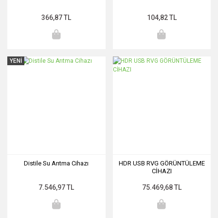
366,87 TL
104,82 TL
YENİ
Distile Su Arıtma Cihazı
HDR USB RVG GÖRÜNTÜLEME
CİHAZI
7.546,97 TL
75.469,68 TL