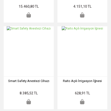
15.460,80 TL
4.151,10 TL
Smart Safety Anestezi Cihazı
Raito Açılı İrrigasyon İğnesi
8.385,52 TL
628,91 TL